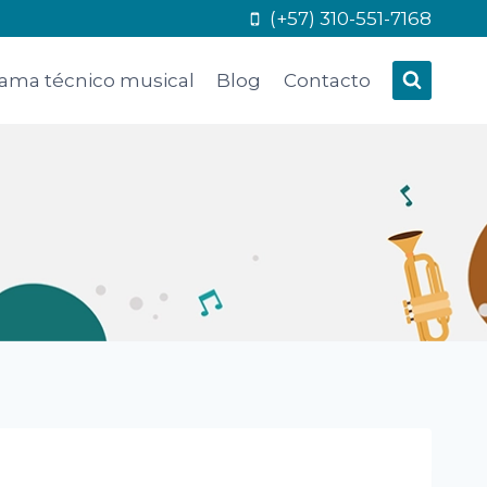
(+57) 310-551-7168
ama técnico musical
Blog
Contacto