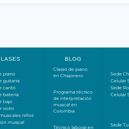
CLASES
BLOG
Clases de piano
e piano
Sede Chi
en Chapinero
e guitarra
Celular 
e canto
Sede Ros
Programa técnico
e batería
Celular 
de interpretación
e bajo
musical en
 violín
Colombia
 musicales niños
ión musical
Sede Tun
Técnico laboral en