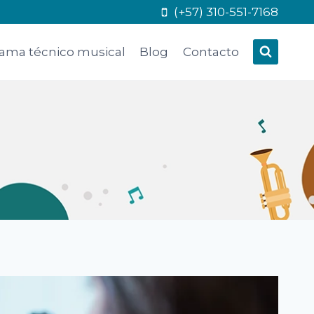
(+57) 310-551-7168
ama técnico musical
Blog
Contacto